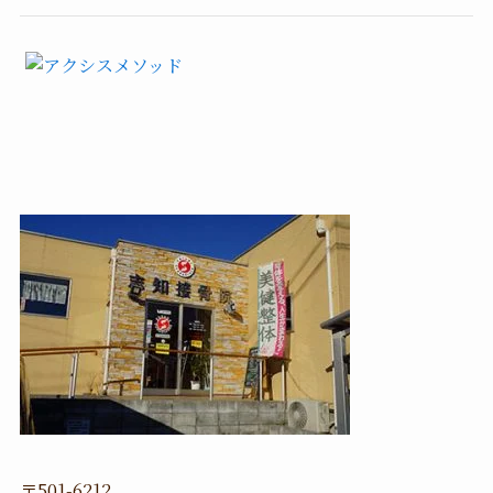
〒501-6212